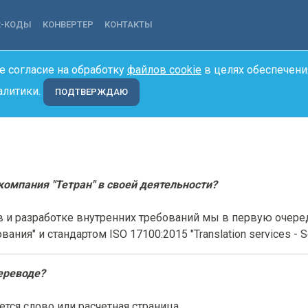
R-КОДЫ
КОНВЕРТЕР
КОНТАКТЫ
е согласие на обработку
файлов cookie
в целях обеспечени
алитики.
ПОДТВЕРЖДАЮ
омпания "Тетран" в своей деятельности?
в и разработке внутренних требований мы в первую очер
ия" и стандартом ISO 17100:2015 "Translation services - Se
ереводе?
тся слово или расчетная страница.