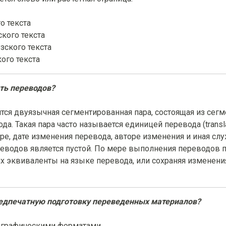
о текста
ского текста
зского текста
ого текста
ять переводов?
ится двуязычная сегментированная пара, состоящая из сегм
. Такая пара часто называется единицей перевода (translati
ре, дате изменения перевода, авторе изменения и иная с
еводов является пустой. По мере выполнения переводов п
х эквиваленты на языке перевода, или сохраняя изменен
предпечатную подготовку переведенных материалов?
и графическими форматами